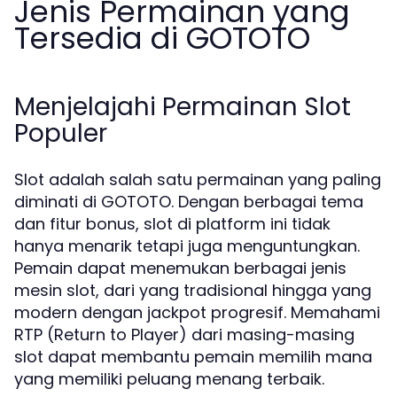
Jenis Permainan yang
Tersedia di GOTOTO
Menjelajahi Permainan Slot
Populer
Slot adalah salah satu permainan yang paling
diminati di GOTOTO. Dengan berbagai tema
dan fitur bonus, slot di platform ini tidak
hanya menarik tetapi juga menguntungkan.
Pemain dapat menemukan berbagai jenis
mesin slot, dari yang tradisional hingga yang
modern dengan jackpot progresif. Memahami
RTP (Return to Player) dari masing-masing
slot dapat membantu pemain memilih mana
yang memiliki peluang menang terbaik.