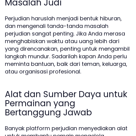
Masalah Judi
Perjudian haruslah menjadi bentuk hiburan,
dan mengenali tanda-tanda masalah
perjudian sangat penting. Jika Anda merasa
menghabiskan waktu atau uang lebih dari
yang direncanakan, penting untuk mengambil
langkah mundur. Sadarilah kapan Anda perlu
meminta bantuan, baik dari teman, keluarga,
atau organisasi profesional.
Alat dan Sumber Daya untuk
Permainan yang
Bertanggung Jawab
Banyak platform perjudian menyediakan alat
untuk membantu pemain mengelola