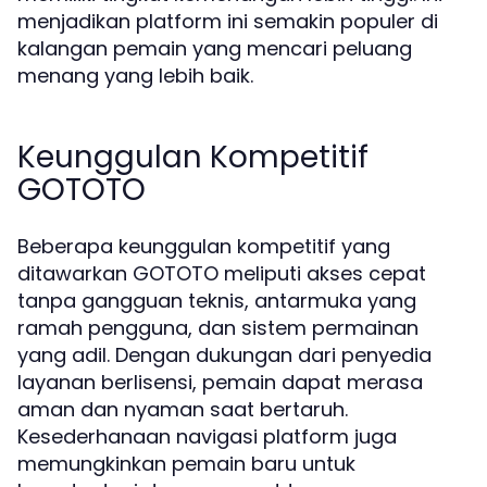
menjadikan platform ini semakin populer di
kalangan pemain yang mencari peluang
menang yang lebih baik.
Keunggulan Kompetitif
GOTOTO
Beberapa keunggulan kompetitif yang
ditawarkan GOTOTO meliputi akses cepat
tanpa gangguan teknis, antarmuka yang
ramah pengguna, dan sistem permainan
yang adil. Dengan dukungan dari penyedia
layanan berlisensi, pemain dapat merasa
aman dan nyaman saat bertaruh.
Kesederhanaan navigasi platform juga
memungkinkan pemain baru untuk