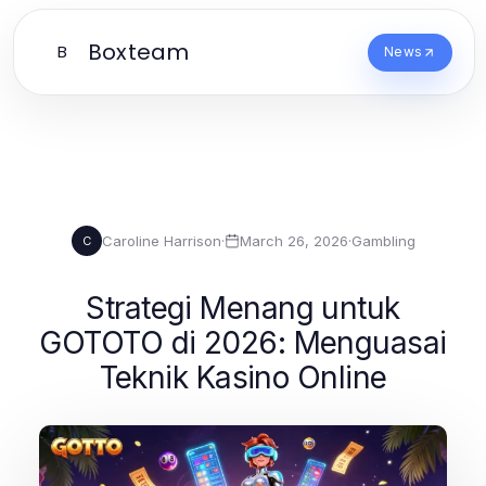
Boxteam
B
News
Caroline Harrison
·
March 26, 2026
·
Gambling
C
Strategi Menang untuk
GOTOTO di 2026: Menguasai
Teknik Kasino Online