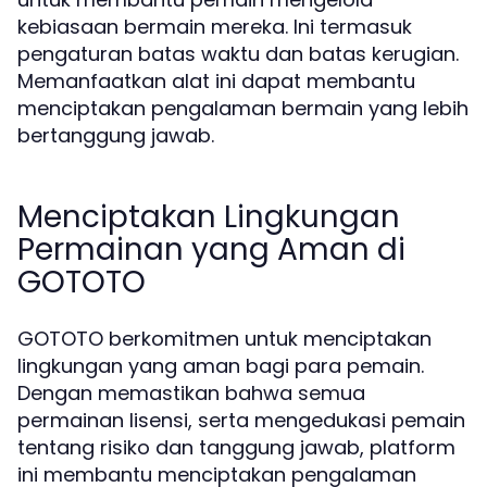
kebiasaan bermain mereka. Ini termasuk
pengaturan batas waktu dan batas kerugian.
Memanfaatkan alat ini dapat membantu
menciptakan pengalaman bermain yang lebih
bertanggung jawab.
Menciptakan Lingkungan
Permainan yang Aman di
GOTOTO
GOTOTO berkomitmen untuk menciptakan
lingkungan yang aman bagi para pemain.
Dengan memastikan bahwa semua
permainan lisensi, serta mengedukasi pemain
tentang risiko dan tanggung jawab, platform
ini membantu menciptakan pengalaman