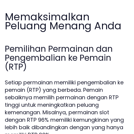
Memaksimalkan
Peluang Menang Anda
Pemilihan Permainan dan
Pengembalian ke Pemain
(RTP)
Setiap permainan memiliki pengembalian ke
pemain (RTP) yang berbeda. Pemain
sebaiknya memilih permainan dengan RTP
tinggi untuk meningkatkan peluang
kemenangan. Misalnya, permainan slot
dengan RTP 96% memiliki kemungkinan yang
lebih baik dibandingkan dengan yang hanya