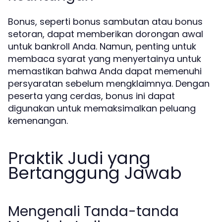
Bonus, seperti bonus sambutan atau bonus
setoran, dapat memberikan dorongan awal
untuk bankroll Anda. Namun, penting untuk
membaca syarat yang menyertainya untuk
memastikan bahwa Anda dapat memenuhi
persyaratan sebelum mengklaimnya. Dengan
peserta yang cerdas, bonus ini dapat
digunakan untuk memaksimalkan peluang
kemenangan.
Praktik Judi yang
Bertanggung Jawab
Mengenali Tanda-tanda